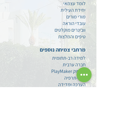
לומד עצמאי
יחידת העילית
מורי מורים
עובדי הוראה
וובינרים מוקלטים
טיפים
והמלצות
מרחבי צמיחה נוספים
למידה רב-תחומית
חברה ערבית
משחוק PlayMaker
פוטו-תרפיה
הערכה ומדידה
סגנים
מתמחים ומורים חדשים
צרו קשר
השאירו לנו הודעה
עקבו אחרינו בפייסבוק
מדיניות פרטיות