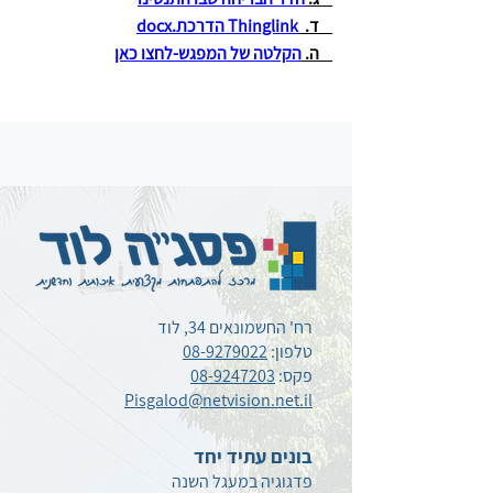
    ד.  
Thinglink הדרכת.docx
    ה. 
הקלטה של המפגש-לחצו כאן
רח' החשמונאים 34, לוד
טלפון:
08-9279022
פקס:
08-9247203
Pisgalod@netvision.net.il
בונים עתיד יחד
פדגוגיה במעגל השנה