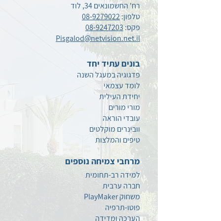
רח' החשמונאים 34, לוד
טלפון:
08-9279022
פקס:
08-9247203
Pisgalod@netvision.net.il
בונים עתיד יחד
פדגוגיה במעגל השנה
לומד עצמאי
יחידת העילית
מורי מורים
עובדי הוראה
וובינרים מוקלטים
טיפים
והמלצות
מרחבי צמיחה נוספים
למידה רב-תחומית
חברה ערבית
משחוק PlayMaker
פוטו-תרפיה
הערכה ומדידה