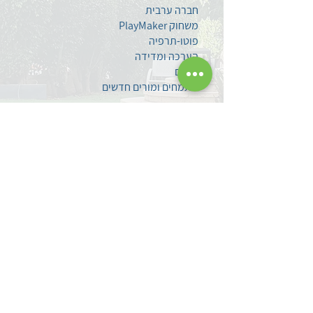
חברה ערבית
משחוק PlayMaker
פוטו-תרפיה
הערכה ומדידה
סגנים
מתמחים ומורים חדשים
צרו קשר
השאירו לנו הודעה
עקבו אחרינו בפייסבוק
מדיניות פרטיות
הצהרת נגישות
אודותינו
אודות מרכז פסג"ה
לוד
אברהם קירשנר ז"ל
מפת הגעה