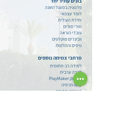
בונים עתיד יחד
פדגוגיה במעגל השנה
לומד עצמאי
יחידת העילית
מורי מורים
עובדי הוראה
וובינרים מוקלטים
טיפים
והמלצות
מרחבי צמיחה נוספים
למידה רב-תחומית
חברה ערבית
משחוק PlayMaker
פוטו-תרפיה
הערכה ומדידה
סגנים
מתמחים ומורים חדשים
צרו קשר
השאירו לנו הודעה
עקבו אחרינו בפייסבוק