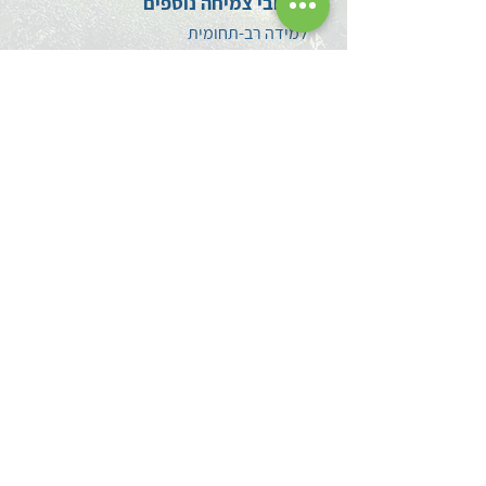
מרחבי צמיחה נוספים
למידה רב-תחומית
חברה ערבית
משחוק PlayMaker
פוטו-תרפיה
הערכה ומדידה
סגנים
מתמחים ומורים חדשים
צרו קשר
השאירו לנו הודעה
עקבו אחרינו בפייסבוק
מדיניות פרטיות
הצהרת נגישות
אודותינו
אודות מרכז פסג"ה
לוד
אברהם קירשנר ז"ל
מפת הגעה