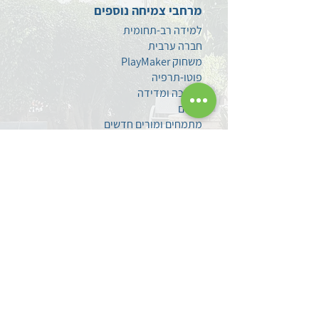
מרחבי צמיחה נוספים
למידה רב-תחומית
חברה ערבית
משחוק PlayMaker
פוטו-תרפיה
הערכה ומדידה
סגנים
מתמחים ומורים חדשים
צרו קשר
השאירו לנו הודעה
עקבו אחרינו בפייסבוק
מדיניות פרטיות
הצהרת נגישות
אודותינו
אודות מרכז פסג"ה
לוד
אברהם קירשנר ז"ל
מפת הגעה