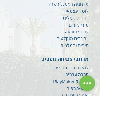
פדגוגיה במעגל השנה
לומד עצמאי
יחידת העילית
מורי מורים
עובדי הוראה
וובינרים מוקלטים
טיפים
והמלצות
מרחבי צמיחה נוספים
למידה רב-תחומית
חברה ערבית
משחוק PlayMaker
פוטו-תרפיה
הערכה ומדידה
סגנים
מתמחים ומורים חדשים
צרו קשר
השאירו לנו הודעה
עקבו אחרינו בפייסבוק