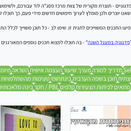
דגוגיים - תוצרת מקורית של צוות מרכז פסג"ה לוד עבורכם, ולשימו
ו יוצרים ולכן מומלץ לערוך חיפושים חדשים מידי פעם, כך תוכלו לג
יעו התכנים המשוייכים לתגית זו.
שימו לב - כל תוכן משוייך לכלל התגי
פדגוגיה במעגל השנה
"
- בה תוכלו למצוא תכנים נוספים המאורגנים 
מדריך למורה
מערך שיעור
העצמה אישית
השראה
מיומנ
צתית
תוכן בשפה הערבית
בינתחומי
טעימות מהשתלמויות 
מתאים לכיתות הצעירות
קלפים
PBL / חקר
בינה מלאכותית