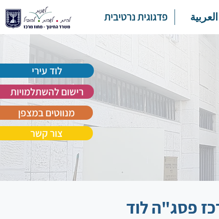
العربية
פדגוגית נרטיבית
לוד עירי
רישום להשתלמויות
מנווטים במצפן
צור קשר
כז פסג"ה לוד