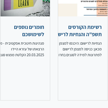
רשימת הקורסים
חומרים נוספים
תשפ"ה והנחיות לרישום
לשימושכם
הנחיות לרישום: היכנסו למצפן
מנהיגות חינוכית אפקטיבית - מ
מכאן: כניסה למצפן לרישום
הרצאתו של עזרא היידו
לפתרונות למידה לסגנים בחרו את
20.03.2025 הקלטת מפגש סגנ
מרכז פסג"ה לוד לחצו איתור
19.03 - Passcode: wAt3.&7i
ותוכלו לצפות בכל פתרונות...