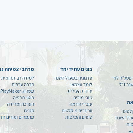
בונים עתיד יחד
מרחבי צמיחה נו
 פסג"ה לוד
פדגוגיה במעגל השנה
למידה רב-תחומית
נר ז"ל
לומד עצמאי
חברה ערבית
יחידת העילית
משחוק PlayMaker
מורי מורים
פוטו-תרפיה
אה
עובדי הוראה
הערכה ומדידה
וובינרים מוקלטים
סגנים
קלטים
טיפים
והמלצות
מתמחים ומורים חד
עגל השנה
צות
ية