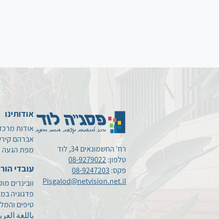
אודותינו
אודות מרכז
אברהם קירש
רח' החשמונאים 34, לוד
מפת הגעה
טלפון:
08-9279022
עובדי הור
פקס:
08-9247203
Pisgalod@netvision.net.il
וובינרים מו
פדגוגיה במ
טיפים והמל
باللغة العرب