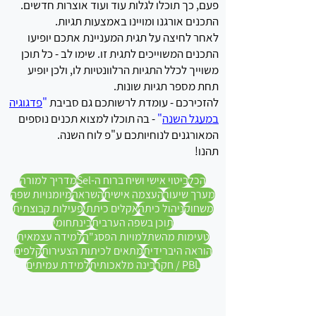
פעם, כך תוכלו לגלות עוד ועוד אוצרות חדשים.
התכנים אורגנו ומויינו באמצעות תגיות.
לאחר לחיצה על תגית המעניינת אתכם יופיעו
התכנים המשוייכים לתגית זו.
שימו לב - כל תוכן
משוייך לכלל התגיות הרלוונטיות לו, ולכן יופיע
תחת מספר תגיות שונות.
להזכירכם - עומדת לרשותכם גם סביבת
"
פדגוגיה
במעגל השנה
"
- בה תוכלו למצוא תכנים נוספים
המאורגנים לנוחיותכם ע"פ לוח השנה.
תהנו!
הכל
ביטוי אישי ושיח ברוח ה-Sel
מדריך למורה
מערך שיעור
העצמה אישית
השראה
מיומנויות שפה
משחוק
ניהול כיתה
אקלים כיתתי
פעילות קבוצתית
תוכן בשפה הערבית
בינתחומי
טעימות מהשתלמויות הפסג"ה
למידה עצמאית
הוראה היברידית
מתאים לכיתות הצעירות
קלפים
PBL / חקר
בינה מלאכותית
למידת עמיתים