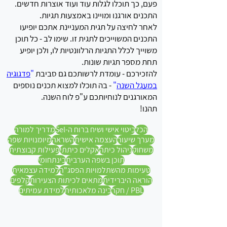
פעם, כך תוכלו לגלות עוד ועוד אוצרות חדשים.
התכנים אורגנו ומויינו באמצעות תגיות.
לאחר לחיצה על תגית המעניינת אתכם יופיעו
התכנים המשוייכים לתגית זו.
שימו לב - כל תוכן
משוייך לכלל התגיות הרלוונטיות לו, ולכן יופיע
תחת מספר תגיות שונות.
להזכירכם - עומדת לרשותכם גם סביבת
"
פדגוגיה
במעגל השנה
"
- בה תוכלו למצוא תכנים נוספים
המאורגנים לנוחיותכם ע"פ לוח השנה.
תהנו!
הכל
ביטוי אישי ושיח ברוח ה-Sel
מדריך למורה
מערך שיעור
העצמה אישית
השראה
מיומנויות שפה
משחוק
ניהול כיתה
אקלים כיתתי
פעילות קבוצתית
תוכן בשפה הערבית
בינתחומי
טעימות מהשתלמויות הפסג"ה
למידה עצמאית
הוראה היברידית
מתאים לכיתות הצעירות
קלפים
PBL / חקר
בינה מלאכותית
למידת עמיתים