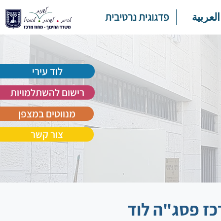
العربية
פדגוגית נרטיבית
לוד עירי
רישום להשתלמויות
מנווטים במצפן
צור קשר
כז פסג"ה לוד