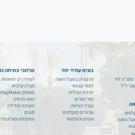
הילית בן בוכר ארץ החלומות -
הילית בן בוכר "כשהמסך נפתח
והאורות נדלקים" - קלפי שיח
מעולם התיאטרון - קלפי שיח
לפתיחת שנה, הדסה דונל, פדגוגיה
בתנופה חבילה עוברת לפתיחת
שנה - הילית בן בוכר, המורה
המאמנת פעילויות פתי
בונים עתיד יחד
מרחבי צמיחה נו
 פסג"ה לוד
פדגוגיה במעגל השנה
למידה רב-תחומית
נר ז"ל
לומד עצמאי
חברה ערבית
יחידת העילית
משחוק PlayMaker
מורי מורים
פוטו-תרפיה
אה
עובדי הוראה
הערכה ומדידה
וובינרים מוקלטים
סגנים
קלטים
טיפים
והמלצות
מתמחים ומורים חד
עגל השנה
צות
ية