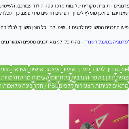
דגוגיים - תוצרת מקורית של צוות מרכז פסג"ה לוד עבורכם, ולשימו
ו יוצרים ולכן מומלץ לערוך חיפושים חדשים מידי פעם, כך תוכלו לג
יעו התכנים המשוייכים לתגית זו.
שימו לב - כל תוכן משוייך לכלל התגי
פדגוגיה במעגל השנה
"
- בה תוכלו למצוא תכנים נוספים המאורגנים 
מדריך למורה
מערך שיעור
העצמה אישית
השראה
מיומנ
צתית
תוכן בשפה הערבית
בינתחומי
טעימות מהשתלמויות 
מתאים לכיתות הצעירות
קלפים
PBL / חקר
בינה מלאכותית