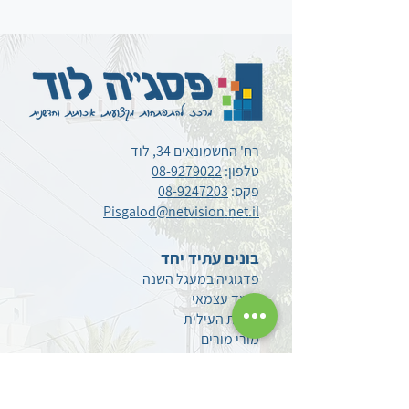
רח' החשמונאים 34, לוד
טלפון:
08-9279022
פקס:
08-9247203
Pisgalod@netvision.net.il
בונים עתיד יחד
פדגוגיה במעגל השנה
לומד עצמאי
יחידת העילית
מורי מורים
עובדי הוראה
וובינרים מוקלטים
טיפים
והמלצות