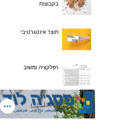
בקבוצות
תוצר אינטגרטיבי
רפלקציה ומשוב
רח' החשמונאים 34, לוד
טלפון:
08-9279022
פקס:
08-9247203
Pisgalod@netvision.net.il