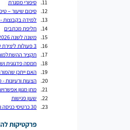
סיפורי מסגרת
סיכום שיעור – טיפ 
למידה בקבוצות - 
חליפת מכתבים
משנה לשנה 2026 - כלים רפלקטיביים לפתיחת מפגש ולסגירת מפגש בעברית ובערבית
3 פעולות ליצירת ערך מוסף בכיתה, הגיע זמן חינוך
תקציר ההשתלמות ל
חמסה פדגוגית ושי
האם ייתכן שהמורה לימד והתלמיד
הצעות ורעיונות - 
מתן מגוון אפשרויו
שעון פגישות
30 כרטיסי כניסה ויציאה מהשיעור, לעידוד שיח וכתיבה
פרקטיקות להו