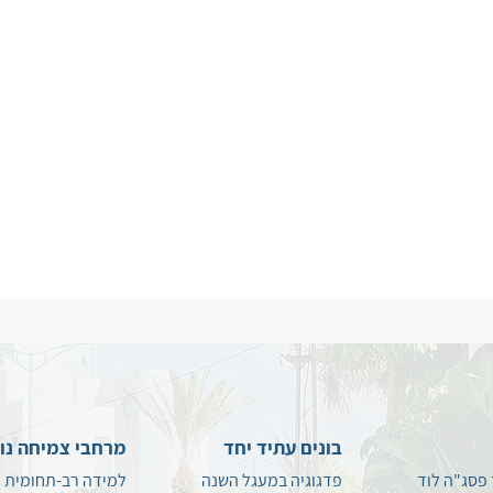
בונים עתיד יחד
מרחבי צמיחה נו
 פסג"ה לוד
פדגוגיה במעגל השנה
למידה רב-תחומית