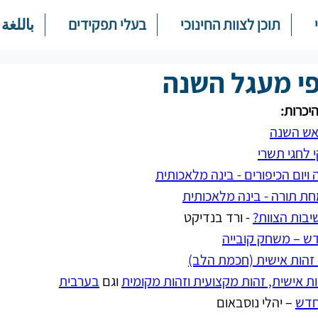
תוכן לצוות החינוכי
בעלי תפקידים
باللغة 
י מעגל השנה
יכרות:
ראש השנה
 לחגי תשרי
ויום הכיפורים - בינה מלאכותית
חת תורה - בינה מלאכותית
בות הצוות?
 - ורד בנדיקט
ש – משחק קובייה
 זהות אישית (חכמת הלב)
ות אישית, זהות מקצועית וזהות מקומית
 וגם 
בערבית
חדש
 – יהלי נוסבאום