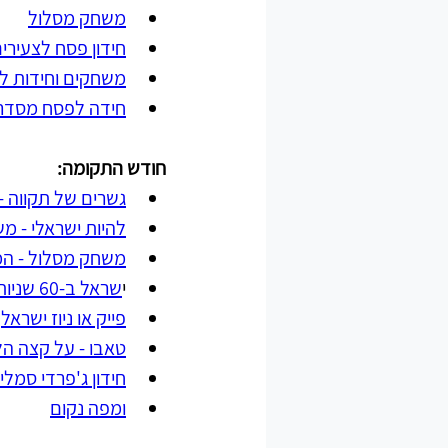
משחק מסלול
חידון פסח לצעירי
משחקים וחידות ל
חידה לפסח מסדר 
חודש התקומה:
גשרים של תקווה - מ
להיות ישראלי - מ
משחק מסלול - המ
י
שראל ב-60 שניות
פייק או ניוז ישראל
 
טאבו - על קצה הל
חידון ג'פרדי סמלי
ומפה נקום