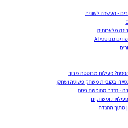
רים - העשרה לשונית
ם
ינה מלאכותית
רים מבוססי AI
רים
פסח? פעילות מבוססת מבוך
טיידו בקוביית משחק פשוטה ושחקו
ה - חזרה מחופשת פסח
ון מתוך ההגדה