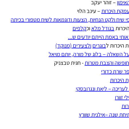
אימון
 – זוהר יעקב
מקת היכרות
 – עינב הלוי
י שיח ולקט הנחיות, הצעות ודוגמאות לשיח מטפורי בכיתה
יכרות
בגודל מלא
וכ
קלפים
ותי באמת הייתם יודעים ש...
 היכרות ל
בוגרים
ולצעירים (מנוקד)
ל השאלה – בלוג של מורה, יותם מויאל
חופשה והצבת מטרות
 - חגית טבצניק
פר שרת כדורי
 היכרות
לעריכה – ליאת ונגרובסקי
 זוורו
ות
יחת שנה –אילנית שוורץ