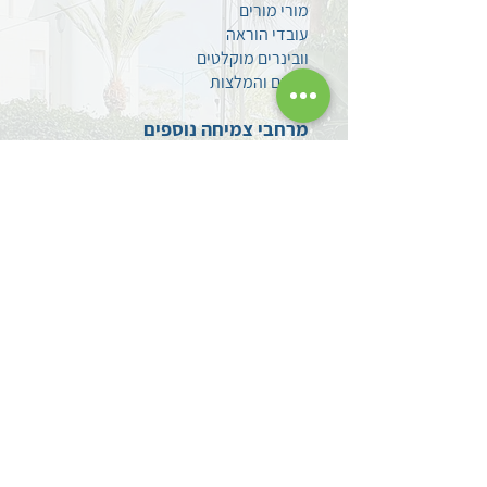
מורי מורים
עובדי הוראה
וובינרים מוקלטים
טיפים
והמלצות
מרחבי צמיחה נוספים
למידה רב-תחומית
חברה ערבית
משחוק PlayMaker
פוטו-תרפיה
הערכה ומדידה
סגנים
מתמחים ומורים חדשים
צרו קשר
השאירו לנו הודעה
עקבו אחרינו בפייסבוק
מדיניות פרטיות
הצהרת נגישות
אודותינו