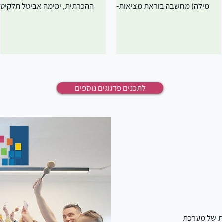
מילה) מחשבה בוראת מציאות-
ההכרתית, ימימה אביטל תלקיט
איך מעודדים חשיבה חיובית
כתיבה ושיח לט"ו בשבט ט"ו בש
בכיתה? ערכת גלויות נחת
בראיה רב תחומית להתבונן 
מהמחנכת לתלמידים, למילוי
הטבע וללמוד ממנו - קלפי שיח
חופשי רגע של אופטימיות - קלפי
פליאה מהטבע בעקבות שירה ע
שיח וכתיבה רגע תודה - כתיבה
ית צמיחה והתחדשות דרך עדש
ושיח בין משמעות להכרת תודה -
המצלמה לקראת ט"ו בשבט
לתכנים פדגוגים נוספים
סדנה לחדר המורים פותחים שנה
הילדים בנושא: אחריות "כי הא
בחשיבה חיובית - לצוות תוכן
עץ השדה" - פעילות סביב תמונו
פדגוגי לכיתה: יום המילה הטובה
קלפי רפלקציה לט"ו בשבט דפי
עברית כשפה שניה - מילות תודה
עבודה לקביעת מטרות ולהעצמ
תודה מחברת הכרת תודה -
דרך התבוננות בטבע משח
מוקדשת לתצפיתנית נועה מרציאנו
- ניבים וביטויים הבמה של אנשי
הי"ד לזכותה של שחר גולדמן ז"ל -
החינוך: תלקיט לט"ו בשבט
לחיות מתוך נתינה ואהבה עצמית
מתחברים לשורשים איזה תבלין
בנוסף:
ת של מערכת