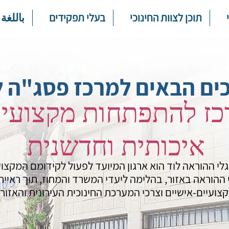
תוכן לצוות החינוכי
בעלי תפקידים
باللغة 
ים הבאים למרכז פסג"ה ל
כז להתפתחות מקצועית
איכותית וחדשנית
לי ההוראה לוד הוא ארגון המיועד לפעול לקידומם המקצ
 ההוראה באזור, בהלימה ליעדי המשרד והמחוז, תוך ראיית
צועיים-אישיים וצרכי המערכת החינוכית העירונית והאזורי