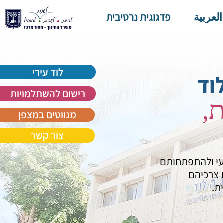
العربية
פדגוגית נרטיבית
לוד עירי
וד
רישום להשתלמויות
,
מנווטים במצפן
צור קשר
ועי ולהתפתחותם
 צרכיהם
ת.