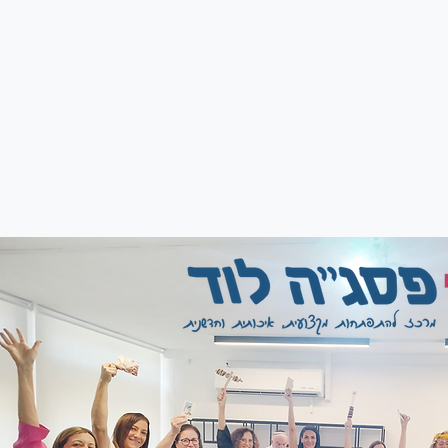
בט
בעולם
בר
ת
 לגני
דם
ת
ה
ק מסלול