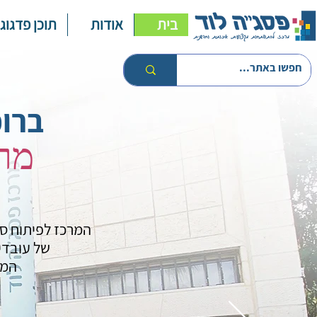
בית
אודות
תוכן פדגוגי
ברוכ
מר
המרכז לפיתוח סג
של עובדי
המק