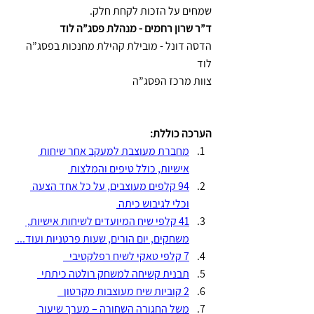
שמחים על הזכות לקחת חלק. 
ד”ר שרון רחמים - מנהלת פסג”ה לוד
הדסה דונל - מובילת קהילת מחנכות בפסג”ה 
לוד
צוות מרכז הפסג”ה
הערכה כוללת:
מחברת מעוצבת למעקב אחר שיחות 
אישיות, כולל טיפים והמלצות 
94 קלפים מעוצבים, על כל אחד הצעה 
וכלי לגיבוש כיתה 
41 קלפי שיח המיועדים לשיחות אישיות, 
משחקים, יום הורים, שעות פרטניות ועוד... 
7 קלפי טאקי לשיח רפלקטיבי   
תבנית קשיחה למשחק רולטה כיתתי  
2 קוביות שיח מעוצבות מקרטון   
משל החגורה השחורה – מערך שיעור 