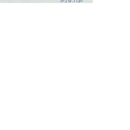
חברה ערבית
משחוק PlayMaker
פוטו-תרפיה
הערכה ומדידה
סגנים
מתמחים ומורים חדשים
צרו קשר
השאירו לנו הודעה
עקבו אחרינו בפייסבוק
מדיניות פרטיות
הצהרת נגישות
אודותינו
אודות מרכז פסג"ה
לוד
אברהם קירשנר ז"ל
מפת הגעה