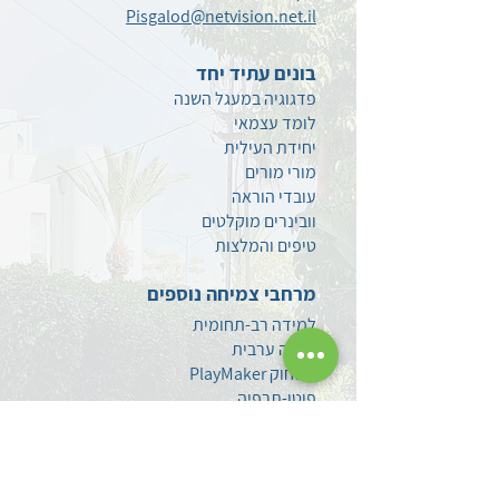
Pisgalod@netvision.net.il
בונים עתיד יחד
פדגוגיה במעגל השנה
לומד עצמאי
יחידת העילית
מורי מורים
עובדי הוראה
וובינרים מוקלטים
טיפים
והמלצות
מרחבי צמיחה נוספים
למידה רב-תחומית
חברה ערבית
משחוק PlayMaker
פוטו-תרפיה
הערכה ומדידה
סגנים
מתמחים ומורים חדשים