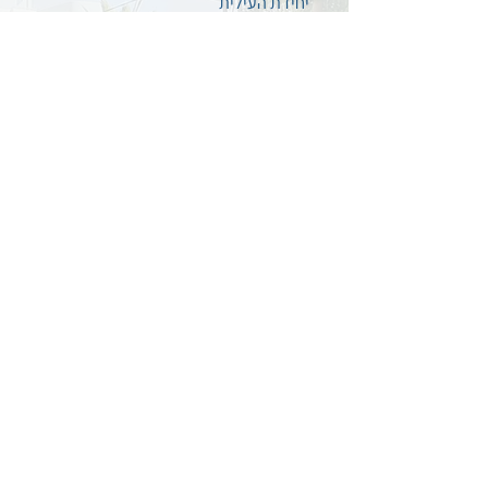
יחידת העילית
מורי מורים
עובדי הוראה
וובינרים מוקלטים
טיפים
והמלצות
מרחבי צמיחה נוספים
למידה רב-תחומית
חברה ערבית
משחוק PlayMaker
פוטו-תרפיה
הערכה ומדידה
סגנים
מתמחים ומורים חדשים
צרו קשר
השאירו לנו הודעה
עקבו אחרינו בפייסבוק
מדיניות פרטיות
הצהרת נגישות