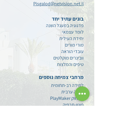
Pisgalod@netvision.net.il
בונים עתיד יחד
פדגוגיה במעגל השנה
לומד עצמאי
יחידת העילית
מורי מורים
עובדי הוראה
וובינרים מוקלטים
טיפים
והמלצות
מרחבי צמיחה נוספים
למידה רב-תחומית
חברה ערבית
משחוק PlayMaker
פוטו-תרפיה
הערכה ומדידה
סגנים
מתמחים ומורים חדשים