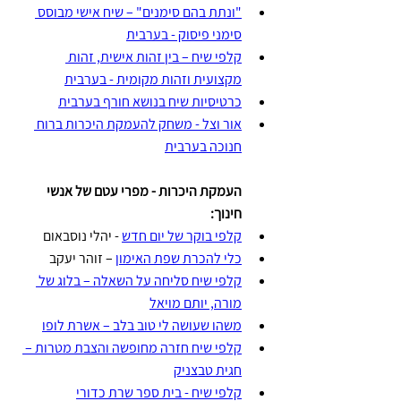
"ונתת בהם סימנים" – שיח אישי מבוסס 
סימני פיסוק - בערבית
קלפי שיח – בין זהות אישית, זהות 
מקצועית וזהות מקומית
 - 
בערבית
כרטיסיות שיח בנושא חורף בערבית
אור וצל - משחק להעמקת היכרות ברוח 
חנוכה בערבית
העמקת היכרות - מפרי עטם של אנשי 
חינוך:
קלפי בוקר של יום חדש
 - יהלי נוסבאום
כלי להכרת שפת האימון
 – זוהר יעקב
קלפי שיח סליחה על השאלה – בלוג של 
מורה, יותם מויאל
משהו שעושה לי טוב בלב – אשרת לופו
קלפי שיח חזרה מחופשה והצבת מטרות – 
חגית טבצניק
קלפי שיח - בית ספר שרת כדורי