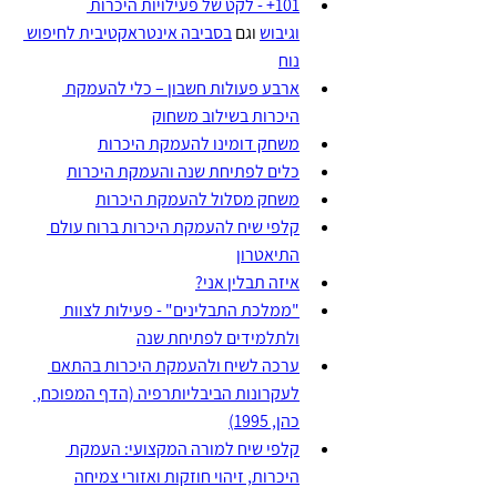
101+ - לקט של פעילויות היכרות 
וגיבוש
 וגם 
בסביבה אינטראקטיבית לחיפוש 
נוח
ארבע פעולות חשבון – כלי להעמקת 
היכרות בשילוב משחוק
משחק דומינו להעמקת היכרות
כלים לפתיחת שנה והעמקת היכרות
משחק מסלול להעמקת היכרות
קלפי שיח להעמקת היכרות ברוח עולם 
התיאטרון
איזה תבלין אני?
"ממלכת התבלינים" - פעילות לצוות 
ולתלמידים לפתיחת שנה
ערכה לשיח ולהעמקת היכרות בהתאם 
לעקרונות הביבליותרפיה (הדף המפוכח, 
כהן, 1995)
קלפי שיח למורה המקצועי: העמקת 
היכרות, זיהוי חוזקות ואזורי צמיחה